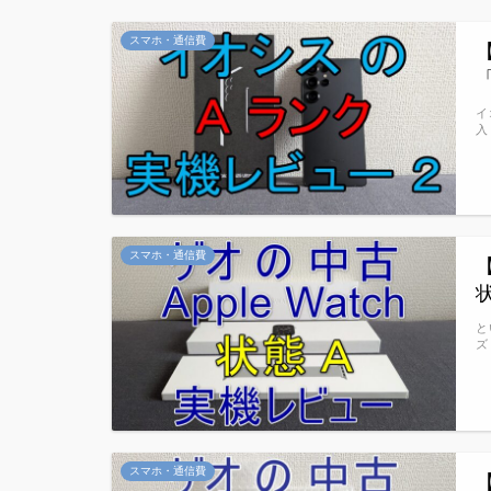
スマホ・通信費
「
イ
入
スマホ・通信費
と
ズ
スマホ・通信費