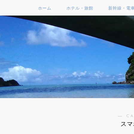
ホーム
ホテル・旅館
新幹線・電
― C
スマ