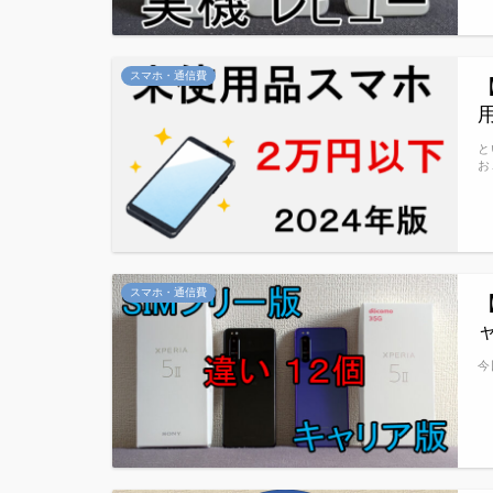
スマホ・通信費
と
お
スマホ・通信費
今