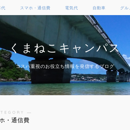
車代
スマホ・通信費
電気代
自動車
グル
くまねこキャンパス
コスパ重視のお役立ち情報を発信するブログ
ATEGORY ―
ホ・通信費