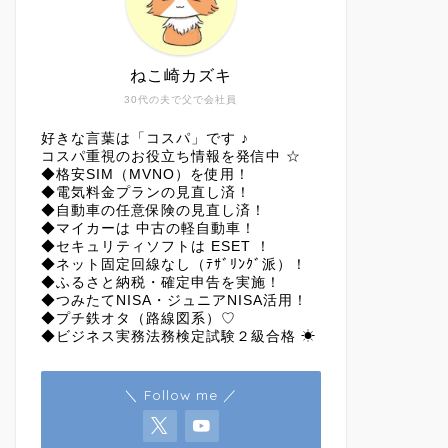
ねこ崎カズキ
30代の夫で父で会社員
好きな言葉は「コスパ」です ♪
コスパ重視のお役立ち情報を発信中 ☆
◆格安SIM（MVNO）を使用！
◆電気料金プランの見直し済！
◆自動車の任意保険の見直し済！
◆マイカーは 中古の軽自動車！
◆セキュリティソフトは ESET ！
◆ネット固定回線なし（ﾃｻﾞﾘﾝｸﾞ派）！
◆ふるさと納税・確定申告を実施！
◆つみたてNISA・ジュニアNISA活用！
◆プチ鉄オタ（路線図系）♡
◆ビジネス実務法務検定試験２級合格 ☀
＼ Follow me ／