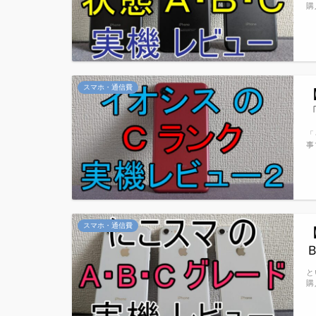
購
スマホ・通信費
「
事
スマホ・通信費
と
購