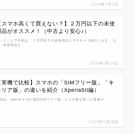
2024年3月3日
【スマホ高くて買えない？】２万円以下の未使
用品がオススメ！（中古より安心♪）
いうことで今回は、 ２万円以下の未使用品スマホを４つ紹介します。 な
、未使用品ス …
2024年1月26日
【実機で比較】スマホの「SIMフリー版」「キ
ャリア版」の違いを紹介（Xperia5II編）
回は、Xperia 5 IIの 国内SIMフリー版・ドコモ版を買った筆者が、 …
2023年11月18日