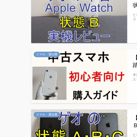
と
ズ
スマホ・通信費
本
入
スマホ・通信費
と