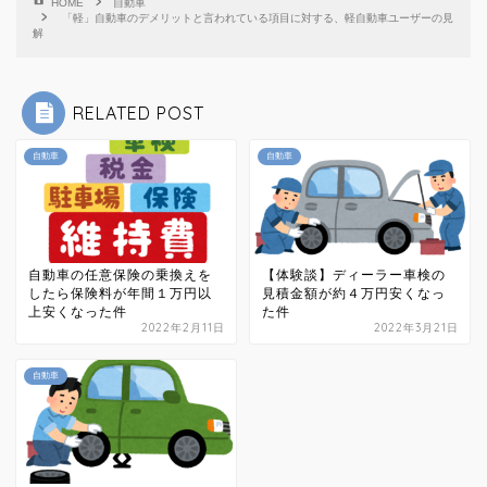
HOME
自動車
「軽」自動車のデメリットと言われている項目に対する、軽自動車ユーザーの見
解
RELATED POST
自動車
自動車
自動車の任意保険の乗換えを
【体験談】ディーラー車検の
したら保険料が年間１万円以
見積金額が約４万円安くなっ
上安くなった件
た件
2022年2月11日
2022年3月21日
自動車