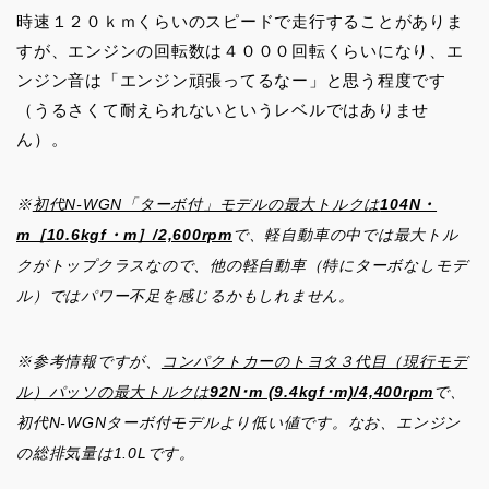
時速１２０ｋｍくらいのスピードで走行することがありま
すが、エンジンの回転数は４０００回転くらいになり、エ
ンジン音は「エンジン頑張ってるなー」と思う程度です
（うるさくて耐えられないというレベルではありませ
ん）。
※
初代N-WGN「ターボ付」モデルの最大トルクは
104N・
m［10.6kgf・m］/2,600rpm
で、軽自動車の中では最大トル
クがトップクラスなので、他の軽自動車（特にターボなしモデ
ル）ではパワー不足を感じるかもしれません。
※参考情報ですが、
コンパクトカーのトヨタ３代目（現行モデ
ル）パッソの最大トルクは
92N･m (9.4kgf･m)/4,400rpm
で、
初代N-WGNターボ付モデルより低い値です。
なお、エンジン
の総排気量は1.0Lです。