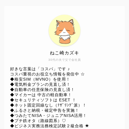
ねこ崎カズキ
30代の夫で父で会社員
好きな言葉は「コスパ」です ♪
コスパ重視のお役立ち情報を発信中 ☆
◆格安SIM（MVNO）を使用！
◆電気料金プランの見直し済！
◆自動車の任意保険の見直し済！
◆マイカーは 中古の軽自動車！
◆セキュリティソフトは ESET ！
◆ネット固定回線なし（ﾃｻﾞﾘﾝｸﾞ派）！
◆ふるさと納税・確定申告を実施！
◆つみたてNISA・ジュニアNISA活用！
◆プチ鉄オタ（路線図系）♡
◆ビジネス実務法務検定試験２級合格 ☀