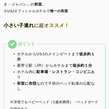
オ・ジャパン」の
和室
。
※USJオフィシャルホテルで
唯一の和室
小さい子連れ
に超オススメ！
ホテルからUSJのメインゲートまで
徒歩約１
分
最寄り駅（JR）からホテルまで
徒歩約１分
ホテル内に
駐車場・レストラン・コンビニ
あ
り
和室に布団
なので子供のベッド転落の心配な
し
※洋室でもベビーベッド（1歳未満用）・ベッドガード
の貸出あり