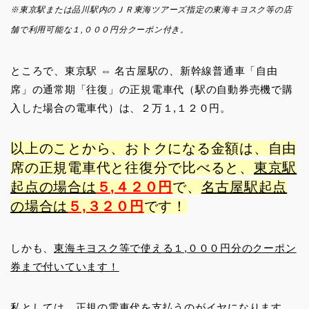
※東京駅または品川駅内のＪＲ東海ツアーズ指定の東海キヨスク等の店
舗で利用可能な１,０００円分クーポン付き。
ところで、東京駅 ⇔ 名古屋駅の、新幹線普通車「自由
席」の通常期「往復」の正規電車代（駅の自動券売機で購
入した場合の電車代）は、２万１,１２０円。
以上のことから、おトクになる金額は、自由
席の正規電車代と往復分で比べると、
東京駅
起点の場合は
５,４２０円
で、
名古屋駅起点
の場合は
５,３２０円
です！
しかも、
東海キヨスク等で使える１,０００円分のクーポン
券まで付いています！
私としては、正規の電車代を支払うのがイヤになります