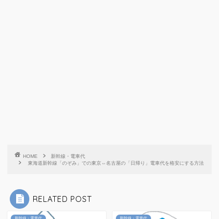
HOME
新幹線・電車代
東海道新幹線「のぞみ」での東京⇔名古屋の「日帰り」電車代を格安にする方法
RELATED POST
新幹線・電車代
新幹線・電車代