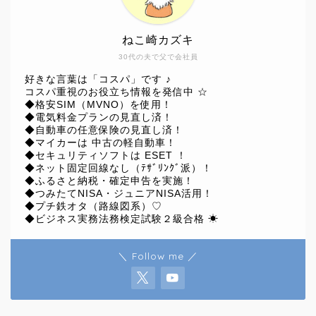
ねこ崎カズキ
30代の夫で父で会社員
好きな言葉は「コスパ」です ♪
コスパ重視のお役立ち情報を発信中 ☆
◆格安SIM（MVNO）を使用！
◆電気料金プランの見直し済！
◆自動車の任意保険の見直し済！
◆マイカーは 中古の軽自動車！
◆セキュリティソフトは ESET ！
◆ネット固定回線なし（ﾃｻﾞﾘﾝｸﾞ派）！
◆ふるさと納税・確定申告を実施！
◆つみたてNISA・ジュニアNISA活用！
◆プチ鉄オタ（路線図系）♡
◆ビジネス実務法務検定試験２級合格 ☀
＼ Follow me ／