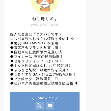
ねこ崎カズキ
30代の夫で父で会社員
好きな言葉は「コスパ」です ♪
コスパ重視のお役立ち情報を発信中 ☆
◆格安SIM（MVNO）を使用！
◆電気料金プランの見直し済！
◆自動車の任意保険の見直し済！
◆マイカーは 中古の軽自動車！
◆セキュリティソフトは ESET ！
◆ネット固定回線なし（ﾃｻﾞﾘﾝｸﾞ派）！
◆ふるさと納税・確定申告を実施！
◆つみたてNISA・ジュニアNISA活用！
◆プチ鉄オタ（路線図系）♡
◆ビジネス実務法務検定試験２級合格 ☀
＼ Follow me ／