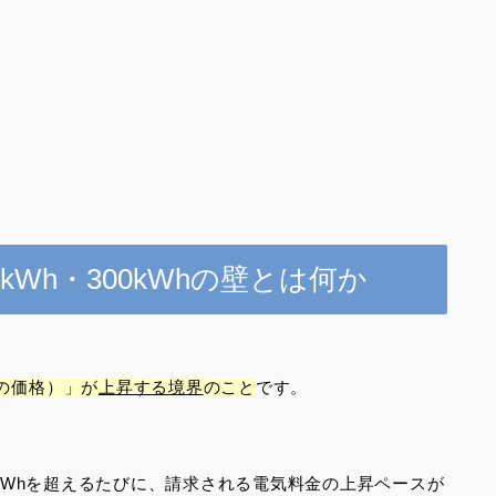
kWh・300kWhの壁とは何か
、
の価格）」が
上昇する
境界
のこと
です。
0kWhを超えるたびに、請求される電気料金の上昇ペースが