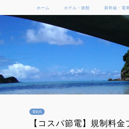
ホーム
ホテル・旅館
新幹線・電
電気代
【コスパ節電】規制料金プラ