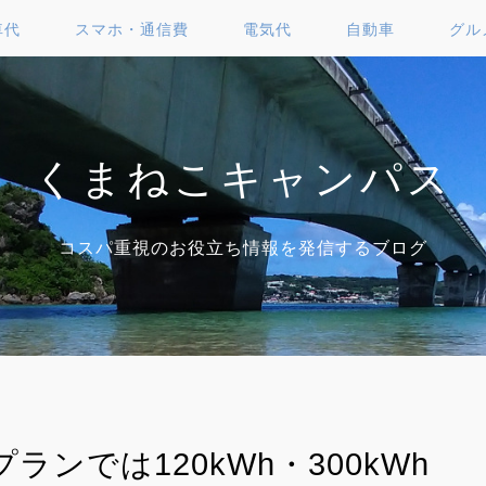
車代
スマホ・通信費
電気代
自動車
グル
くまねこキャンパス
コスパ重視のお役立ち情報を発信するブログ
ンでは120kWh・300kWh